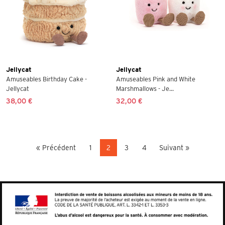
Jellycat
Jellycat
Amuseables Birthday Cake -
Amuseables Pink and White
Jellycat
Marshmallows - Je...
38,00 €
32,00 €
« Précédent
1
2
3
4
Suivant »