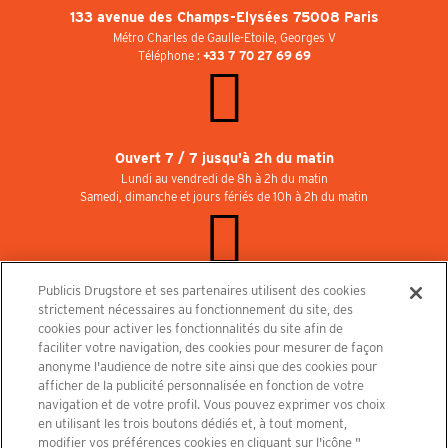
133 avenue des Champs-Elysées 75008 Paris
Métro Charles de Gaulle-Etoile, Georges V
Téléphone :
+33 7 70 27 69 69
Ouvert 7 / 7 jusqu'à 2h du matin
Lundi au vendredi de 8h à 2h du matin
Samedi, dimanche et jours fériés de 10h à 2h du matin
Publicis Drugstore et ses partenaires utilisent des cookies
Rejoignez-nous au Publicisdrugstore !
strictement nécessaires au fonctionnement du site, des
Nous recrutons pour les boutiques, le restaurant et le cinéma. Contactez-nous :
cookies pour activer les fonctionnalités du site afin de
recrutement@publicisdrugstore.com
faciliter votre navigation, des cookies pour mesurer de façon
anonyme l'audience de notre site ainsi que des cookies pour
Conditions générales de vente
Mentions légales
afficher de la publicité personnalisée en fonction de votre
Politique de Protection des Données Personnelles et Charte
navigation et de votre profil. Vous pouvez exprimer vos choix
Cookies
en utilisant les trois boutons dédiés et, à tout moment,
modifier vos préférences cookies en cliquant sur l'icône "