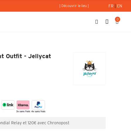
FR
|
EN
| Découvrir le lieu |
0
r Student Outfit - Jellycat
 Outfit - Jellycat
ondial Relay et 120€ avec Chronopost