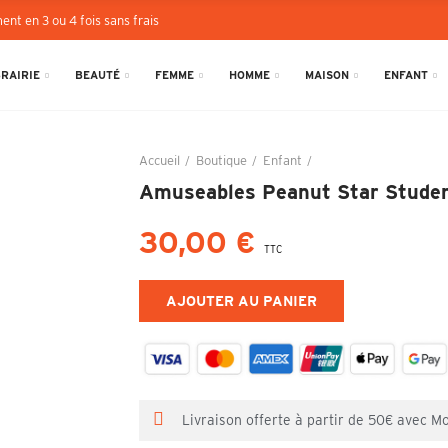
ent en 3 ou 4 fois sans frais
BRAIRIE
BEAUTÉ
FEMME
HOMME
MAISON
ENFANT
Accueil
Boutique
Enfant
Amuseables Peanut Sta
Amuseables Peanut Star Student
30,00 €
TTC
AJOUTER AU PANIER
Livraison offerte à partir de 50€ avec M