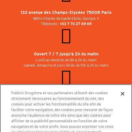
133 avenue des Champs-Elysées 75008 Paris
Métro Charles de Gaulle-Etoile, Georges V
Téléphone :
+33 7 70 27 69 69
Ouvert 7 / 7 jusqu'à 2h du matin
Lundi au vendredi de 8h à 2h du matin
Samedi, dimanche et jours fériés de 10h à 2h du matin
Publicis Drugstore et ses partenaires utilisent des cookies
Rejoignez-nous au Publicisdrugstore !
strictement nécessaires au fonctionnement du site, des
Nous recrutons pour les boutiques, le restaurant et le cinéma. Contactez-nous :
cookies pour activer les fonctionnalités du site afin de
recrutement@publicisdrugstore.com
faciliter votre navigation, des cookies pour mesurer de façon
anonyme l'audience de notre site ainsi que des cookies pour
Conditions générales de vente
Mentions légales
afficher de la publicité personnalisée en fonction de votre
Politique de Protection des Données Personnelles et Charte
navigation et de votre profil. Vous pouvez exprimer vos choix
Cookies