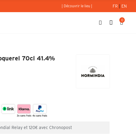
FR
|
EN
| Découvrir le lieu |
0
usse Coquerel 70cl 41.4%
querel 70cl 41.4%
ondial Relay et 120€ avec Chronopost