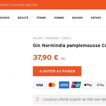
ent en 3 ou 4 fois sans frais
BRAIRIE
BEAUTÉ
FEMME
HOMME
MAISON
ENFANT
Accueil
Boutique
Cave
Gin Normindia pamplemo
Gin Normindia pamplemousse Co
37,90 €
TTC
AJOUTER AU PANIER
Livraison offerte à partir de 50€ avec M