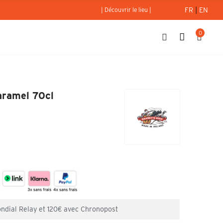
FR
|
EN
| Découvrir le lieu |
0
lle et caramel 70cl
caramel 70cl
ondial Relay et 120€ avec Chronopost