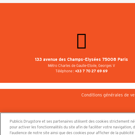
133 avenue des Champs-Elysées 75008 Paris
Métro Charles de Gaulle-Etoile, Georges V
Téléphone :
+33 7 70 27 69 69
Conditions générales de ve
Publicis Drugstore et ses partenaires utilisent des cookies strictement n
pour activer les fonctionnalités du site afin de faciliter votre navigatio
l'audience de notre site ainsi que des cookies pour afficher de la publicit