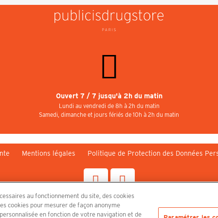
Ouvert 7 / 7 jusqu'à 2h du matin
Lundi au vendredi de 8h à 2h du matin
Samedi, dimanche et jours fériés de 10h à 2h du matin
nte
Mentions légales
Politique de Protection des Données Per
écessaires au fonctionnement du site, des cookies
n, des cookies pour mesurer de façon anonyme
Découvrez le PUBLICISDRUGSTORE
é personnalisée en fonction de votre navigation et de
Paramétrer les c