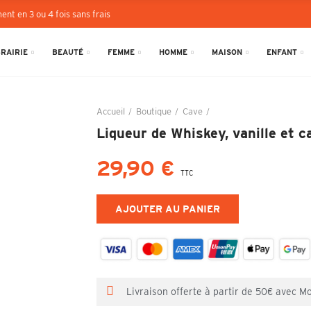
ent en 3 ou 4 fois sans frais
BRAIRIE
BEAUTÉ
FEMME
HOMME
MAISON
ENFANT
Accueil
Boutique
Cave
Liqueur de Whiskey, vani
Liqueur de Whiskey, vanille et 
29,90 €
TTC
AJOUTER AU PANIER
Livraison offerte à partir de 50€ avec M