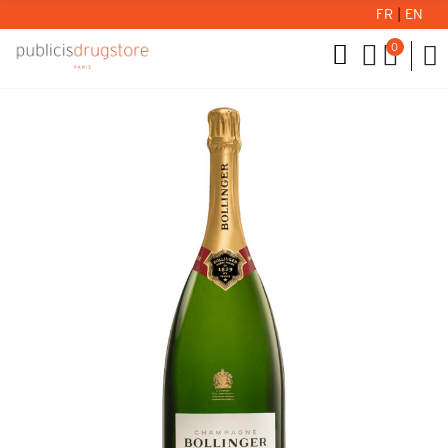
FR
|
EN
0