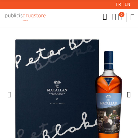
FR
|
EN
0