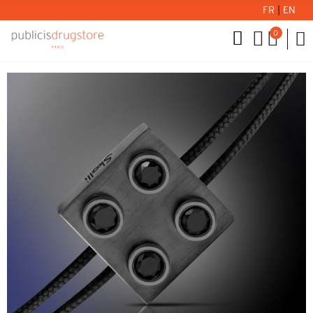
FR
|
EN
0