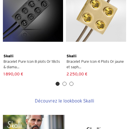
Skalli
Skalli
Bracelet Pure Icon 8 plots Or 18cts
Bracelet Pure Icon 4 Plots Or jaune
& diama...
et saph...
1 890,00 €
2 250,00 €
Découvrez le lookbook Skalli