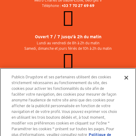
Métro Charles de Gaulle-Etoile, Georges V
Téléphone :
+33 7 70 27 69 69
Ouvert 7 / 7 jusqu'à 2h du matin
Lundi au vendredi de 8h à 2h du matin
Samedi, dimanche et jours fériés de 10h à 2h du matin
Publicis Drugstore et ses partenaires utilisent des cookies
Rejoignez-nous au Publicisdrugstore !
strictement nécessaires au fonctionnement du site, des
Nous recrutons pour les boutiques, le restaurant et le cinéma. Contactez-nous :
cookies pour activer les fonctionnalités du site afin de
recrutement@publicisdrugstore.com
faciliter votre navigation, des cookies pour mesurer de façon
anonyme l'audience de notre site ainsi que des cookies pour
Conditions générales de vente
Mentions légales
afficher de la publicité personnalisée en fonction de votre
Politique de Protection des Données Personnelles et Charte
navigation et de votre profil. Vous pouvez exprimer vos choix
Cookies
en utilisant les trois boutons dédiés et, à tout moment,
modifier vos préférences cookies en cliquant sur l'icône "
Paramétrer les cookies " présent sur toutes les pages. Pour
plus d'informations, veuillez consultez notre
Politique de