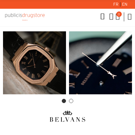
FR
|
EN
0