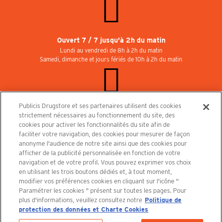
Ouvert 7 / 7 jusqu'à 2h du matin
Lundi au vendredi de 8h à 2h du matin
Samedi, dimanche et jours fériés de 10h à 2h du matin
Publicis Drugstore et ses partenaires utilisent des cookies
Rejoignez-nous au Publicisdrugstore !
strictement nécessaires au fonctionnement du site, des
Nous recrutons pour les boutiques, le restaurant et le cinéma. Contactez-nous :
cookies pour activer les fonctionnalités du site afin de
recrutement@publicisdrugstore.com
faciliter votre navigation, des cookies pour mesurer de façon
anonyme l'audience de notre site ainsi que des cookies pour
Conditions générales de vente
Mentions légales
afficher de la publicité personnalisée en fonction de votre
Politique de Protection des Données Personnelles et Charte
navigation et de votre profil. Vous pouvez exprimer vos choix
Cookies
en utilisant les trois boutons dédiés et, à tout moment,
modifier vos préférences cookies en cliquant sur l'icône "
Paramétrer les cookies " présent sur toutes les pages. Pour
plus d'informations, veuillez consultez notre
Politique de
protection des données et Charte Cookies