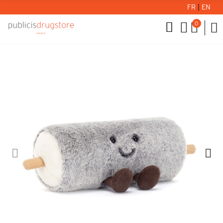
FR
|
EN
0