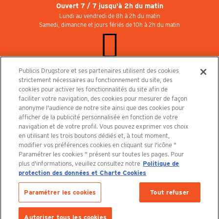
Ouvert 7 / 7 jusqu'à 2h du matin
Lundi au vendredi de 8h à 2h du matin
Samedi, dimanche et jours fériés de 10h à 2h du matin
Publicis Drugstore et ses partenaires utilisent des cookies
Rejoignez-nous au Publicisdrugstore !
strictement nécessaires au fonctionnement du site, des
Nous recrutons pour les boutiques, le restaurant et le cinéma. Contactez-nous :
cookies pour activer les fonctionnalités du site afin de
recrutement@publicisdrugstore.com
faciliter votre navigation, des cookies pour mesurer de façon
anonyme l'audience de notre site ainsi que des cookies pour
Conditions générales de vente
Mentions légales
afficher de la publicité personnalisée en fonction de votre
Politique de Protection des Données Personnelles et Charte
navigation et de votre profil. Vous pouvez exprimer vos choix
Cookies
en utilisant les trois boutons dédiés et, à tout moment,
modifier vos préférences cookies en cliquant sur l'icône "
Paramétrer les cookies " présent sur toutes les pages. Pour
plus d'informations, veuillez consultez notre
Politique de
protection des données et Charte Cookies
Découvrez le PUBLICISDRUGSTORE
Paramétrer les cookies
Tout refuser
AJOUTER AU PANIER
Autoriser tous les cookies