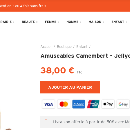
ent en 3 ou 4 fois sans frais
BRAIRIE
BEAUTÉ
FEMME
HOMME
MAISON
ENFANT
Accueil
Boutique
Enfant
Amuseables Camembert
Amuseables Camembert - Jelly
38,00 €
TTC
AJOUTER AU PANIER
Livraison offerte à partir de 50€ avec M