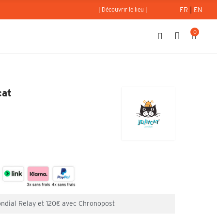
FR
|
EN
| Découvrir le lieu |
0
 - Jellycat
cat
ondial Relay et 120€ avec Chronopost