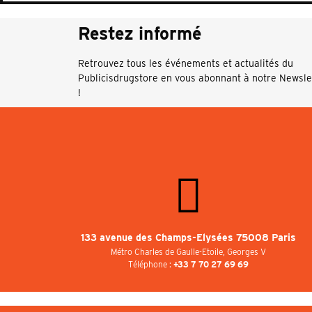
Restez informé
Retrouvez tous les événements et actualités du
Publicisdrugstore en vous abonnant à notre Newsle
!
133 avenue des Champs-Elysées 75008 Paris
Métro Charles de Gaulle-Etoile, Georges V
Téléphone :
+33 7 70 27 69 69