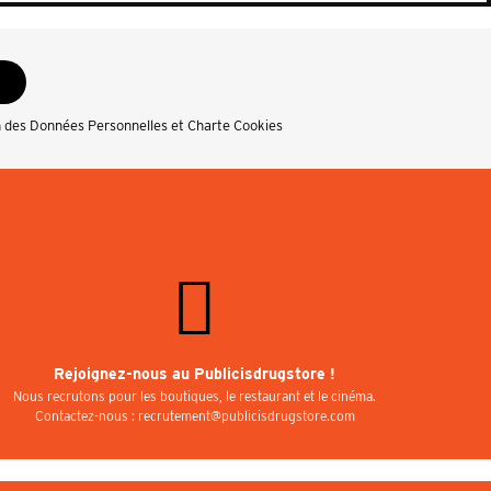
n des Données Personnelles et Charte Cookies
Rejoignez-nous au Publicisdrugstore !
Nous recrutons pour les boutiques, le restaurant et le cinéma.
Contactez-nous : recrutement@publicisdrugstore.com