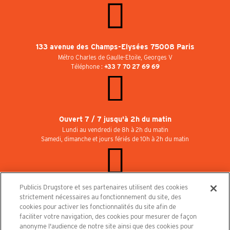
133 avenue des Champs-Elysées 75008 Paris
Métro Charles de Gaulle-Etoile, Georges V
Téléphone :
+33 7 70 27 69 69
Ouvert 7 / 7 jusqu'à 2h du matin
Lundi au vendredi de 8h à 2h du matin
Samedi, dimanche et jours fériés de 10h à 2h du matin
Publicis Drugstore et ses partenaires utilisent des cookies
Rejoignez-nous au Publicisdrugstore !
strictement nécessaires au fonctionnement du site, des
Nous recrutons pour les boutiques, le restaurant et le cinéma. Contactez-nous :
cookies pour activer les fonctionnalités du site afin de
recrutement@publicisdrugstore.com
faciliter votre navigation, des cookies pour mesurer de façon
anonyme l'audience de notre site ainsi que des cookies pour