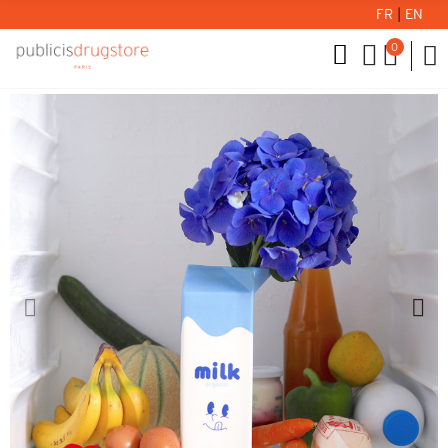
FR
|
EN
0