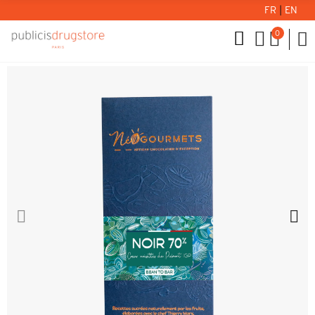
FR
|
EN
0