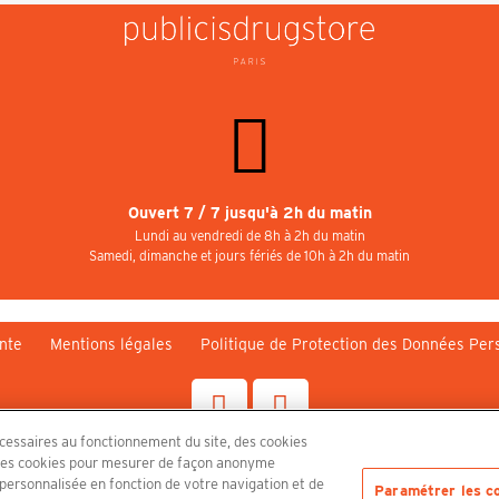
Ouvert 7 / 7 jusqu'à 2h du matin
Lundi au vendredi de 8h à 2h du matin
Samedi, dimanche et jours fériés de 10h à 2h du matin
nte
Mentions légales
Politique de Protection des Données Per
écessaires au fonctionnement du site, des cookies
n, des cookies pour mesurer de façon anonyme
Découvrez le PUBLICISDRUGSTORE
é personnalisée en fonction de votre navigation et de
Paramétrer les c