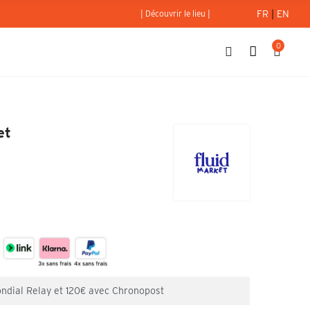
FR
|
EN
| Découvrir le lieu |
0
t - Fluid Market
et
ondial Relay et 120€ avec Chronopost