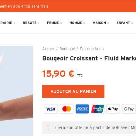
ent en 3 ou 4 fois sans frais
BRAIRIE
BEAUTÉ
FEMME
HOMME
MAISON
ENFANT
Accueil
Boutique
Épicerie fine
Bougeoir Croissan
Bougeoir Croissant - Fluid Mark
15,90 €
TTC
AJOUTER AU PANIER
Livraison offerte à partir de 50€ avec M