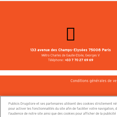
133 avenue des Champs-Elysées 75008 Paris
Métro Charles de Gaulle-Etoile, Georges V
Téléphone :
+33 7 70 27 69 69
Conditions générales de ve
Publicis Drugstore et ses partenaires utilisent des cookies strictement n
pour activer les fonctionnalités du site afin de faciliter votre navigatio
l'audience de notre site ainsi que des cookies pour afficher de la publicit