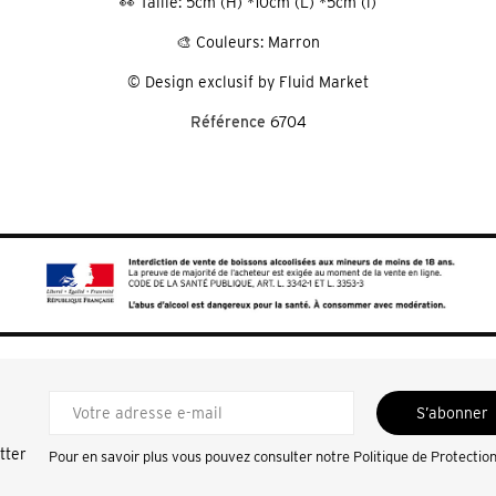
👀 Taille: 5cm (H) *10cm (L) *5cm (l)
🎨 Couleurs: Marron
©️ Design exclusif by Fluid Market
Référence
6704
S’abonner
tter
Pour en savoir plus vous pouvez consulter notre
Politique de Protectio