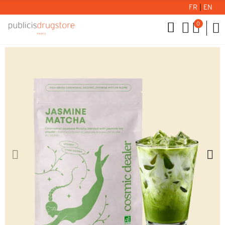
FR
|
EN
0