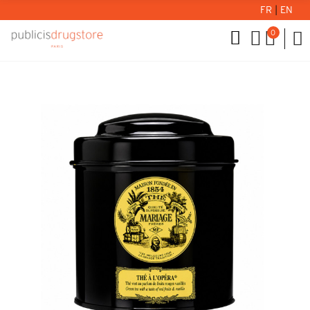
FR
|
EN
0