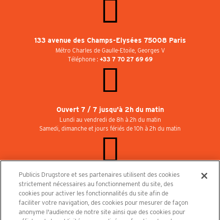
133 avenue des Champs-Elysées 75008 Paris
Métro Charles de Gaulle-Etoile, Georges V
Téléphone :
+33 7 70 27 69 69
Ouvert 7 / 7 jusqu'à 2h du matin
Lundi au vendredi de 8h à 2h du matin
Samedi, dimanche et jours fériés de 10h à 2h du matin
Publicis Drugstore et ses partenaires utilisent des cookies
Rejoignez-nous au Publicisdrugstore !
strictement nécessaires au fonctionnement du site, des
Nous recrutons pour les boutiques, le restaurant et le cinéma. Contactez-nous :
cookies pour activer les fonctionnalités du site afin de
recrutement@publicisdrugstore.com
faciliter votre navigation, des cookies pour mesurer de façon
anonyme l'audience de notre site ainsi que des cookies pour
Conditions générales de vente
Mentions légales