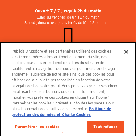
Ouvert 7 / 7 jusqu'à 2h du matin
Lundi au vendredi de 8h à 2h du matin
Samedi, dimanche et jours fériés de 10h à 2h du matin
Publicis Drugstore et ses partenaires utilisent des cookies
Rejoignez-nous au Publicisdrugstore !
strictement nécessaires au fonctionnement du site, des
Nous recrutons pour les boutiques, le restaurant et le cinéma. Contactez-nous :
cookies pour activer les fonctionnalités du site afin de
recrutement@publicisdrugstore.com
faciliter votre navigation, des cookies pour mesurer de façon
anonyme l'audience de notre site ainsi que des cookies pour
Conditions générales de vente
Mentions légales
afficher de la publicité personnalisée en fonction de votre
Politique de Protection des Données Personnelles et Charte
navigation et de votre profil. Vous pouvez exprimer vos choix
Cookies
en utilisant les trois boutons dédiés et, à tout moment,
modifier vos préférences cookies en cliquant sur l'icône "
Paramétrer les cookies " présent sur toutes les pages. Pour
plus d'informations, veuillez consultez notre
Politique de
protection des données et Charte Cookies
Découvrez le PUBLICISDRUGSTORE
Paramétrer les cookies
Tout refuser