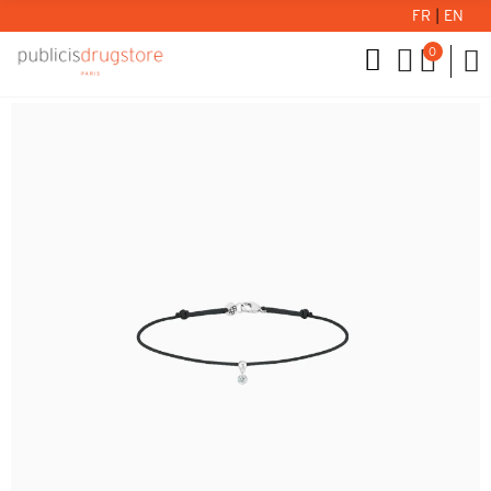
FR
|
EN
0