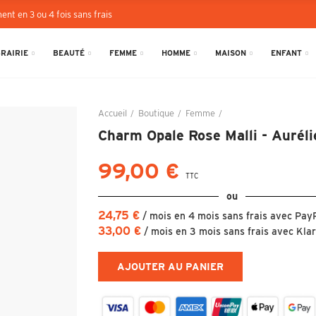
ent en 3 ou 4 fois sans frais
BRAIRIE
BEAUTÉ
FEMME
HOMME
MAISON
ENFANT
Accueil
Boutique
Femme
Charm Opale Rose Mall
Charm Opale Rose Malli - Aurél
99,00 €
TTC
ou
24,75 €
/ mois en 4 mois sans frais avec Pay
33,00 €
/ mois en 3 mois sans frais avec Kla
AJOUTER AU PANIER