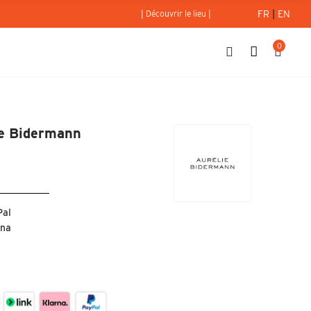
FR
|
EN
| Découvrir le lieu |
0
i - Aurélie Bidermann
ie Bidermann
Pal
rna