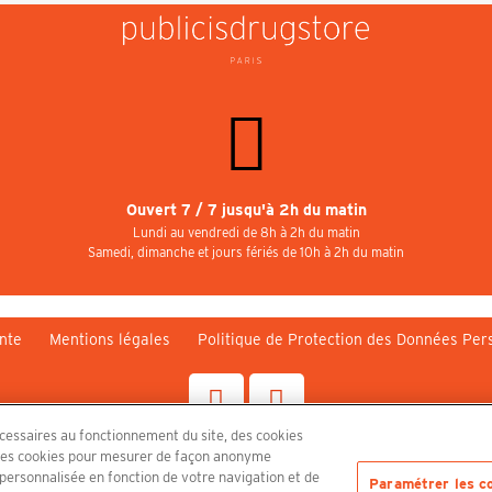
Ouvert 7 / 7 jusqu'à 2h du matin
Lundi au vendredi de 8h à 2h du matin
Samedi, dimanche et jours fériés de 10h à 2h du matin
nte
Mentions légales
Politique de Protection des Données Per
écessaires au fonctionnement du site, des cookies
n, des cookies pour mesurer de façon anonyme
Découvrez le PUBLICISDRUGSTORE
é personnalisée en fonction de votre navigation et de
Paramétrer les c