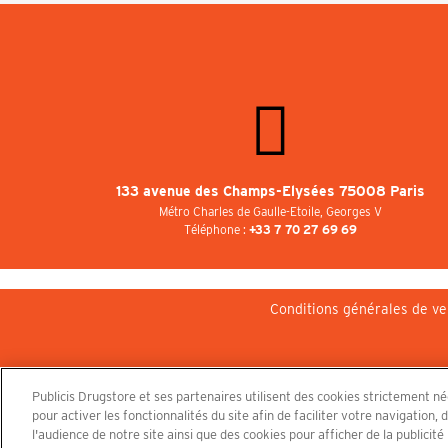
133 avenue des Champs-Elysées 75008 Paris
Métro Charles de Gaulle-Etoile, Georges V
Téléphone :
+33 7 70 27 69 69
Conditions générales de ve
Publicis Drugstore et ses partenaires utilisent des cookies strictement n
pour activer les fonctionnalités du site afin de faciliter votre navigatio
l'audience de notre site ainsi que des cookies pour afficher de la publicit