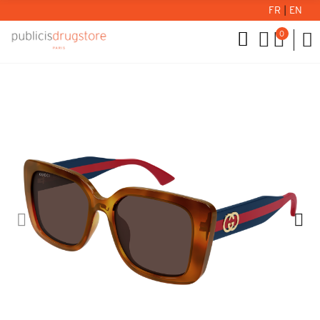
FR
|
EN
0