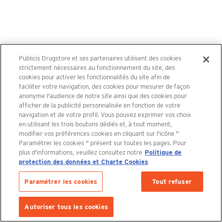
Accueil
Boutique
Femme
Lunettes de soleil Gucci GG2118SA-004
Publicis Drugstore et ses partenaires utilisent des cookies
strictement nécessaires au fonctionnement du site, des
Lunettes de soleil Gucci GG2118SA-
cookies pour activer les fonctionnalités du site afin de
004
faciliter votre navigation, des cookies pour mesurer de façon
anonyme l'audience de notre site ainsi que des cookies pour
afficher de la publicité personnalisée en fonction de votre
320,00 €
TTC
navigation et de votre profil. Vous pouvez exprimer vos choix
ou
en utilisant les trois boutons dédiés et, à tout moment,
modifier vos préférences cookies en cliquant sur l'icône "
80,00 €
/ mois en 4 mois sans frais avec PayPal
Paramétrer les cookies " présent sur toutes les pages. Pour
106,67 €
/ mois en 3 mois sans frais avec Klarna
plus d'informations, veuillez consultez notre
Politique de
protection des données et Charte Cookies
Paramétrer les cookies
Tout refuser
Derniers articles en stock :
1 article
Livraison offerte à partir de 50€ avec Mondial Relay et 120€ avec
Chronopost
AJOUTER AU PANIER
Autoriser tous les cookies