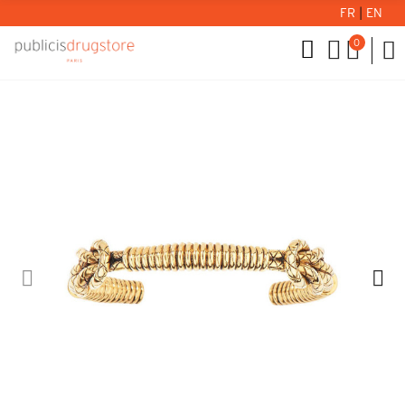
FR
|
EN
0