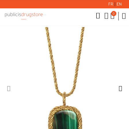
FR
|
EN
0