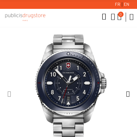
FR
|
EN
0