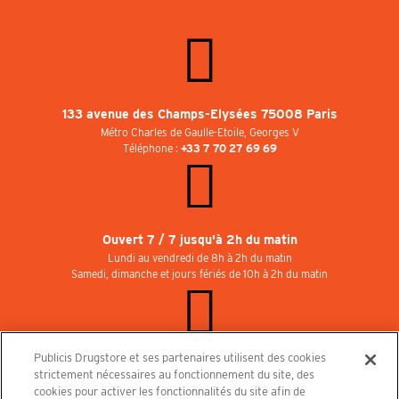
133 avenue des Champs-Elysées 75008 Paris
Métro Charles de Gaulle-Etoile, Georges V
Téléphone :
+33 7 70 27 69 69
Ouvert 7 / 7 jusqu'à 2h du matin
Lundi au vendredi de 8h à 2h du matin
Samedi, dimanche et jours fériés de 10h à 2h du matin
Publicis Drugstore et ses partenaires utilisent des cookies
Rejoignez-nous au Publicisdrugstore !
strictement nécessaires au fonctionnement du site, des
Nous recrutons pour les boutiques, le restaurant et le cinéma. Contactez-nous :
cookies pour activer les fonctionnalités du site afin de