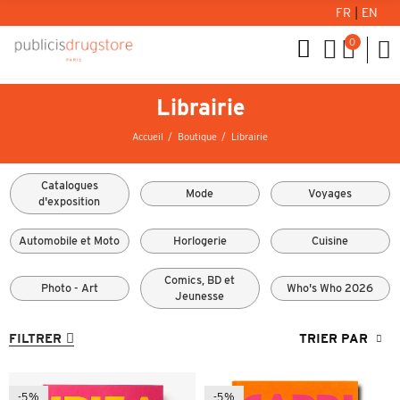
FR
|
EN
0
Librairie
Accueil
Boutique
Librairie
Catalogues
Mode
Voyages
d'exposition
Automobile et Moto
Horlogerie
Cuisine
Comics, BD et
Photo - Art
Who's Who 2026
Jeunesse
FILTRER
TRIER PAR
-5%
-5%