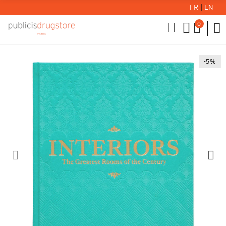
FR
|
EN
0
-5%