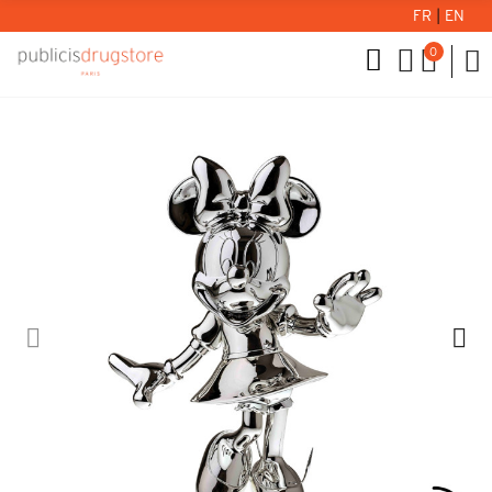
FR
|
EN
0