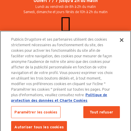
Ouvert 7 / 7 jusqu'à 2h du matin
Lundi au vendredi de 8h à 2h du matin
Samedi, dimanche et jours fériés de 10h à 2h du matin
Publicis Drugstore et ses partenaires utilisent des cookies
Rejoignez-nous au Publicisdrugstore !
strictement nécessaires au fonctionnement du site, des
Nous recrutons pour les boutiques, le restaurant et le cinéma. Contactez-nous :
cookies pour activer les fonctionnalités du site afin de
recrutement@publicisdrugstore.com
faciliter votre navigation, des cookies pour mesurer de façon
anonyme l'audience de notre site ainsi que des cookies pour
Conditions générales de vente
Mentions légales
afficher de la publicité personnalisée en fonction de votre
Politique de Protection des Données Personnelles et Charte
navigation et de votre profil. Vous pouvez exprimer vos choix
Cookies
en utilisant les trois boutons dédiés et, à tout moment,
modifier vos préférences cookies en cliquant sur l'icône "
Paramétrer les cookies " présent sur toutes les pages. Pour
plus d'informations, veuillez consultez notre
Politique de
protection des données et Charte Cookies
Découvrez le PUBLICISDRUGSTORE
Paramétrer les cookies
Tout refuser
AJOUTER AU PANIER
Autoriser tous les cookies