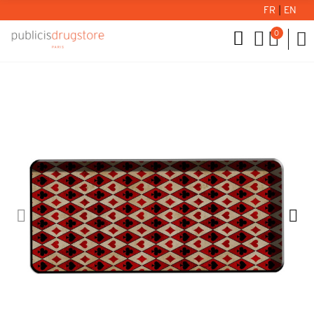
FR
|
EN
0