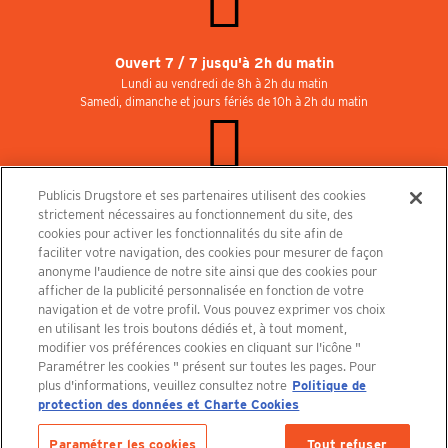
Ouvert 7 / 7 jusqu'à 2h du matin
Lundi au vendredi de 8h à 2h du matin
Samedi, dimanche et jours fériés de 10h à 2h du matin
Publicis Drugstore et ses partenaires utilisent des cookies
Rejoignez-nous au Publicisdrugstore !
strictement nécessaires au fonctionnement du site, des
Nous recrutons pour les boutiques, le restaurant et le cinéma. Contactez-nous :
cookies pour activer les fonctionnalités du site afin de
recrutement@publicisdrugstore.com
faciliter votre navigation, des cookies pour mesurer de façon
anonyme l'audience de notre site ainsi que des cookies pour
Conditions générales de vente
Mentions légales
afficher de la publicité personnalisée en fonction de votre
Politique de Protection des Données Personnelles et Charte
navigation et de votre profil. Vous pouvez exprimer vos choix
Cookies
en utilisant les trois boutons dédiés et, à tout moment,
modifier vos préférences cookies en cliquant sur l'icône "
Paramétrer les cookies " présent sur toutes les pages. Pour
plus d'informations, veuillez consultez notre
Politique de
protection des données et Charte Cookies
Découvrez le PUBLICISDRUGSTORE
Paramétrer les cookies
Tout refuser