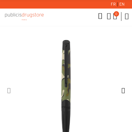
FR
|
EN
0