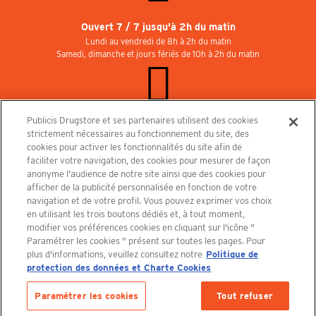
Ouvert 7 / 7 jusqu'à 2h du matin
Lundi au vendredi de 8h à 2h du matin
Samedi, dimanche et jours fériés de 10h à 2h du matin
Publicis Drugstore et ses partenaires utilisent des cookies
Rejoignez-nous au Publicisdrugstore !
strictement nécessaires au fonctionnement du site, des
Nous recrutons pour les boutiques, le restaurant et le cinéma. Contactez-nous :
cookies pour activer les fonctionnalités du site afin de
recrutement@publicisdrugstore.com
faciliter votre navigation, des cookies pour mesurer de façon
anonyme l'audience de notre site ainsi que des cookies pour
Conditions générales de vente
Mentions légales
afficher de la publicité personnalisée en fonction de votre
Politique de Protection des Données Personnelles et Charte
navigation et de votre profil. Vous pouvez exprimer vos choix
Cookies
en utilisant les trois boutons dédiés et, à tout moment,
modifier vos préférences cookies en cliquant sur l'icône "
Paramétrer les cookies " présent sur toutes les pages. Pour
plus d'informations, veuillez consultez notre
Politique de
protection des données et Charte Cookies
Découvrez le PUBLICISDRUGSTORE
Paramétrer les cookies
Tout refuser