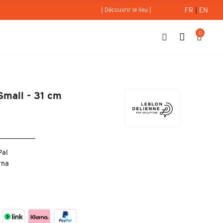
FR
|
EN
| Découvrir le lieu |
0
 rose - Small - 31 cm
Small - 31 cm
Pal
rna