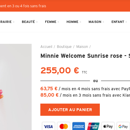
ent en 3 ou 4 fois sans frais
BRAIRIE
BEAUTÉ
FEMME
HOMME
MAISON
ENFANT
Accueil
Boutique
Maison
Minnie Welcome Sunrise
Minnie Welcome Sunrise rose - 
255,00 €
TTC
ou
63,75 €
/ mois en 4 mois sans frais avec Pay
85,00 €
/ mois en 3 mois sans frais avec Kla
AJOUTER AU PANIER