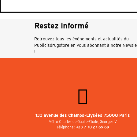
Restez informé
Retrouvez tous les événements et actualités du
Publicisdrugstore en vous abonnant à notre Newsle
!
133 avenue des Champs-Elysées 75008 Paris
Métro Charles de Gaulle-Etoile, Georges V
Téléphone :
+33 7 70 27 69 69