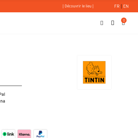
FR
|
EN
| Découvrir le lieu |
0
bleu
Pal
rna