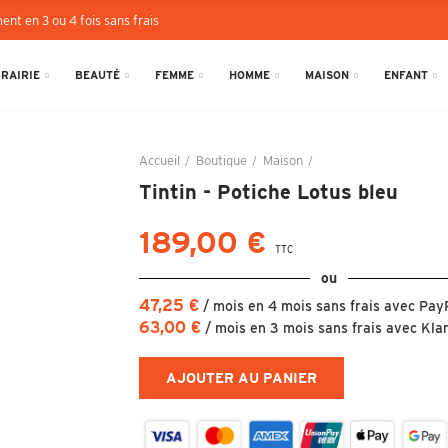
ent en 3 ou 4 fois sans frais
BRAIRIE
BEAUTÉ
FEMME
HOMME
MAISON
ENFANT
Accueil
Boutique
Maison
Tintin - Potiche Lotus 
Tintin - Potiche Lotus bleu
189,00 €
TTC
ou
47,25 €
/ mois en 4 mois sans frais avec Pay
63,00 €
/ mois en 3 mois sans frais avec Kla
AJOUTER AU PANIER