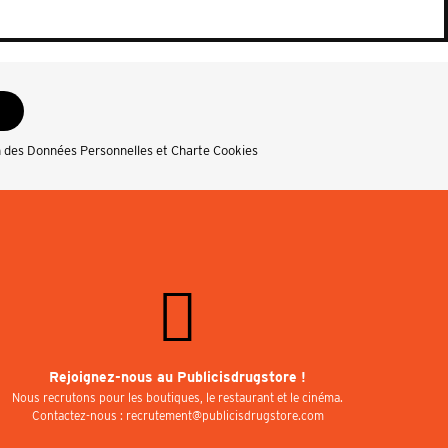
n des Données Personnelles et Charte Cookies
Rejoignez-nous au Publicisdrugstore !
Nous recrutons pour les boutiques, le restaurant et le cinéma.
Contactez-nous : recrutement@publicisdrugstore.com