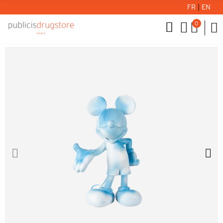
FR
|
EN
0