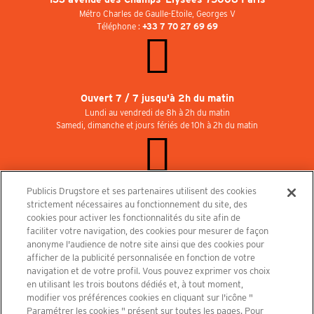
Métro Charles de Gaulle-Etoile, Georges V
Téléphone :
+33 7 70 27 69 69
Ouvert 7 / 7 jusqu'à 2h du matin
Lundi au vendredi de 8h à 2h du matin
Samedi, dimanche et jours fériés de 10h à 2h du matin
Publicis Drugstore et ses partenaires utilisent des cookies
Rejoignez-nous au Publicisdrugstore !
strictement nécessaires au fonctionnement du site, des
Nous recrutons pour les boutiques, le restaurant et le cinéma. Contactez-nous :
cookies pour activer les fonctionnalités du site afin de
recrutement@publicisdrugstore.com
faciliter votre navigation, des cookies pour mesurer de façon
anonyme l'audience de notre site ainsi que des cookies pour
Conditions générales de vente
Mentions légales
afficher de la publicité personnalisée en fonction de votre
Politique de Protection des Données Personnelles et Charte
navigation et de votre profil. Vous pouvez exprimer vos choix
Cookies
en utilisant les trois boutons dédiés et, à tout moment,
modifier vos préférences cookies en cliquant sur l'icône "
Paramétrer les cookies " présent sur toutes les pages. Pour