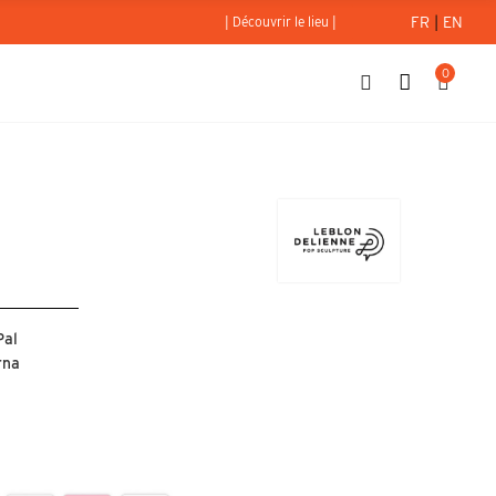
FR
|
EN
| Découvrir le lieu |
0
- Small
Pal
rna