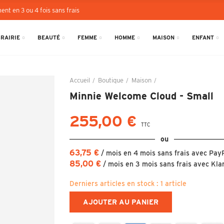
ent en 3 ou 4 fois sans frais
BRAIRIE
BEAUTÉ
FEMME
HOMME
MAISON
ENFANT
Accueil
Boutique
Maison
Minnie Welcome Cloud 
Minnie Welcome Cloud - Small
255,00 €
TTC
ou
63,75 €
/ mois en 4 mois sans frais avec Pay
85,00 €
/ mois en 3 mois sans frais avec Kla
Derniers articles en stock :
1 article
AJOUTER AU PANIER