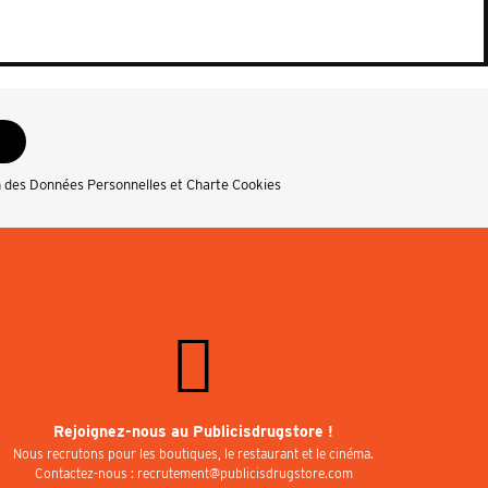
n des Données Personnelles et Charte Cookies
Rejoignez-nous au Publicisdrugstore !
Nous recrutons pour les boutiques, le restaurant et le cinéma.
Contactez-nous : recrutement@publicisdrugstore.com