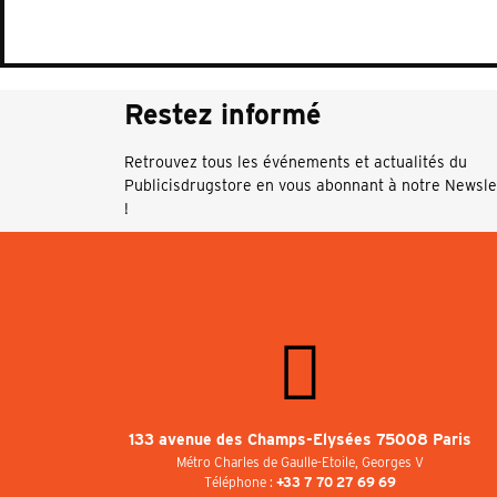
Restez informé
Retrouvez tous les événements et actualités du
Publicisdrugstore en vous abonnant à notre Newsle
!
133 avenue des Champs-Elysées 75008 Paris
Métro Charles de Gaulle-Etoile, Georges V
Téléphone :
+33 7 70 27 69 69