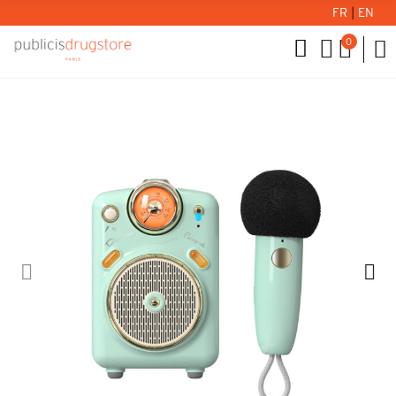
FR
|
EN
0