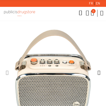
FR
|
EN
0