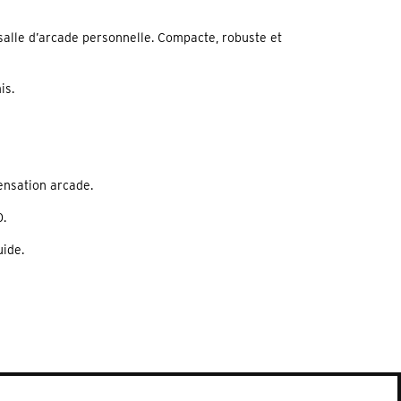
salle d’arcade personnelle. Compacte, robuste et
is.
ensation arcade.
0.
uide.