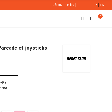
FR
|
EN
| Découvrir le lieu |
0
0 jeux d'arcade et joysticks intégrés
arcade et joysticks
ayPal
larna