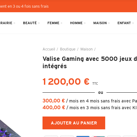
ent en 3 ou 4 fois sans frais
BRAIRIE
BEAUTÉ
FEMME
HOMME
MAISON
ENFANT
Accueil
Boutique
Maison
Valise Gaming avec 500
Valise Gaming avec 5000 jeux d'
intégrés
1 200,00 €
TTC
ou
300,00 €
/ mois en 4 mois sans frais avec P
400,00 €
/ mois en 3 mois sans frais avec K
AJOUTER AU PANIER