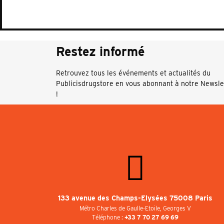
Restez informé
Retrouvez tous les événements et actualités du
Publicisdrugstore en vous abonnant à notre Newsle
!
133 avenue des Champs-Elysées 75008 Paris
Métro Charles de Gaulle-Etoile, Georges V
Téléphone :
+33 7 70 27 69 69