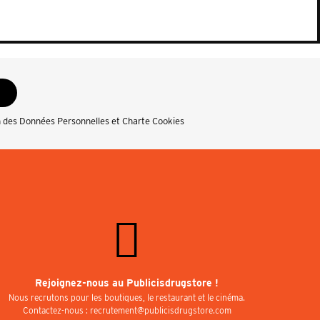
n des Données Personnelles et Charte Cookies
Rejoignez-nous au Publicisdrugstore !
Nous recrutons pour les boutiques, le restaurant et le cinéma.
Contactez-nous : recrutement@publicisdrugstore.com