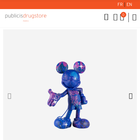
FR
|
EN
0