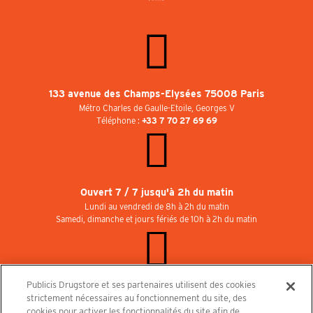
133 avenue des Champs-Elysées 75008 Paris
Métro Charles de Gaulle-Etoile, Georges V
Téléphone :
+33 7 70 27 69 69
Ouvert 7 / 7 jusqu'à 2h du matin
Lundi au vendredi de 8h à 2h du matin
Samedi, dimanche et jours fériés de 10h à 2h du matin
Publicis Drugstore et ses partenaires utilisent des cookies
Rejoignez-nous au Publicisdrugstore !
strictement nécessaires au fonctionnement du site, des
Nous recrutons pour les boutiques, le restaurant et le cinéma. Contactez-nous :
cookies pour activer les fonctionnalités du site afin de