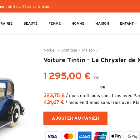
ent en 3 ou 4 fois sans frais
BRAIRIE
BEAUTÉ
FEMME
HOMME
MAISON
ENFANT
Accueil
Boutique
Maison
Voiture Tintin - La Chr
Voiture Tintin - La Chrysler de 
1 295,00 €
TTC
ou
323,75 €
/ mois en 4 mois sans frais avec Pa
431,67 €
/ mois en 3 mois sans frais avec Kl
AJOUTER AU PANIER