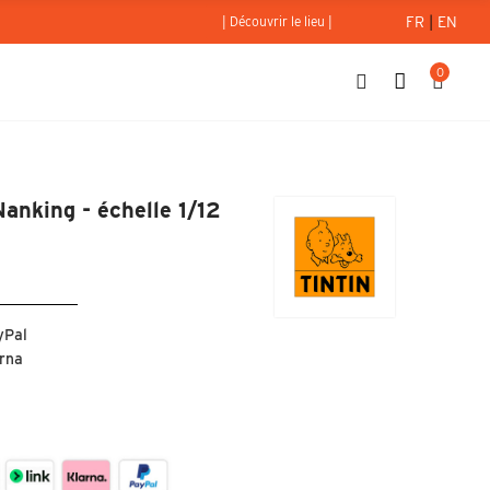
FR
|
EN
| Découvrir le lieu |
0
ysler de Nanking - échelle 1/12
Nanking - échelle 1/12
yPal
arna