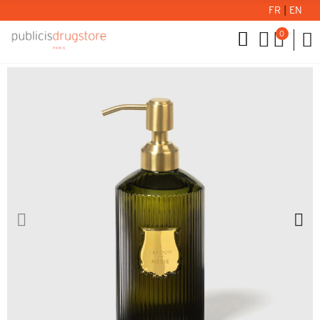
FR
|
EN
0