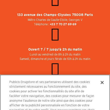
133 avenue des Champs-Elysées 75008 Paris
Métro Charles de Gaulle-Etoile, Georges V
Téléphone :
+33 7 70 27 69 69
Ouvert 7 / 7 jusqu'à 2h du matin
Lundi au vendredi de 8h à 2h du matin
Samedi, dimanche et jours fériés de 10h à 2h du matin
Publicis Drugstore et ses partenaires utilisent des cookies
Rejoignez-nous au Publicisdrugstore !
strictement nécessaires au fonctionnement du site, des
Nous recrutons pour les boutiques, le restaurant et le cinéma. Contactez-nous :
cookies pour activer les fonctionnalités du site afin de
recrutement@publicisdrugstore.com
faciliter votre navigation, des cookies pour mesurer de façon
anonyme l'audience de notre site ainsi que des cookies pour
Conditions générales de vente
Mentions légales
afficher de la publicité personnalisée en fonction de votre
Politique de Protection des Données Personnelles et Charte
navigation et de votre profil. Vous pouvez exprimer vos choix