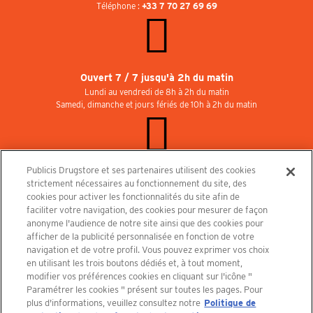
Téléphone :
+33 7 70 27 69 69
Ouvert 7 / 7 jusqu'à 2h du matin
Lundi au vendredi de 8h à 2h du matin
Samedi, dimanche et jours fériés de 10h à 2h du matin
Publicis Drugstore et ses partenaires utilisent des cookies
Rejoignez-nous au Publicisdrugstore !
strictement nécessaires au fonctionnement du site, des
Nous recrutons pour les boutiques, le restaurant et le cinéma. Contactez-nous :
cookies pour activer les fonctionnalités du site afin de
recrutement@publicisdrugstore.com
faciliter votre navigation, des cookies pour mesurer de façon
anonyme l'audience de notre site ainsi que des cookies pour
Conditions générales de vente
Mentions légales
afficher de la publicité personnalisée en fonction de votre
Politique de Protection des Données Personnelles et Charte
navigation et de votre profil. Vous pouvez exprimer vos choix
Cookies
en utilisant les trois boutons dédiés et, à tout moment,
modifier vos préférences cookies en cliquant sur l'icône "
Paramétrer les cookies " présent sur toutes les pages. Pour
plus d'informations, veuillez consultez notre
Politique de