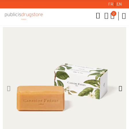
FR
|
EN
0