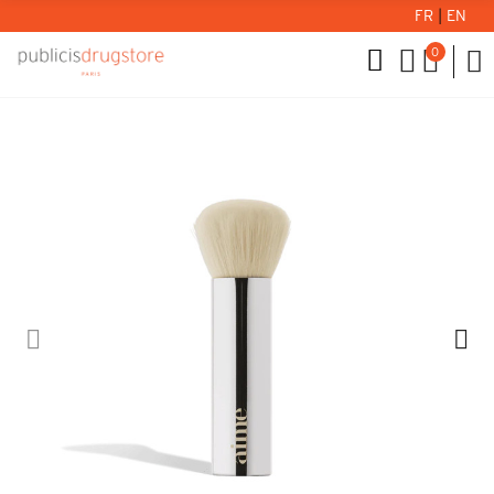
FR
|
EN
0