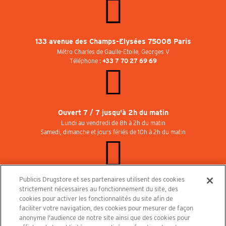
133 avenue des Champs-Elysées 75008 Paris
Métro Charles de Gaulle-Etoile, Georges V
Téléphone :
+33 7 70 27 69 69
Ouvert 7 / 7 jusqu'à 2h du matin
Lundi au vendredi de 8h à 2h du matin
Samedi, dimanche et jours fériés de 10h à 2h du matin
Publicis Drugstore et ses partenaires utilisent des cookies
Rejoignez-nous au Publicisdrugstore !
strictement nécessaires au fonctionnement du site, des
Nous recrutons pour les boutiques, le restaurant et le cinéma. Contactez-nous :
cookies pour activer les fonctionnalités du site afin de
recrutement@publicisdrugstore.com
faciliter votre navigation, des cookies pour mesurer de façon
anonyme l'audience de notre site ainsi que des cookies pour
Conditions générales de vente
Mentions légales