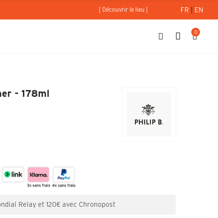
FR
|
EN
| Découvrir le lieu |
0
Conditioner - 178ml
ner - 178ml
ondial Relay et 120€ avec Chronopost