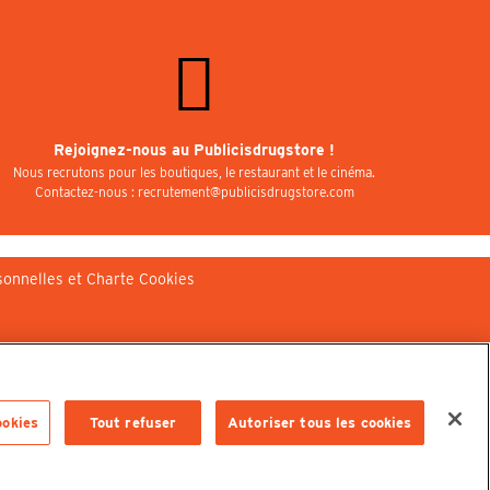
Rejoignez-nous au Publicisdrugstore !
Nous recrutons pour les boutiques, le restaurant et le cinéma.
Contactez-nous : recrutement@publicisdrugstore.com
sonnelles et Charte Cookies
ookies
Tout refuser
Autoriser tous les cookies