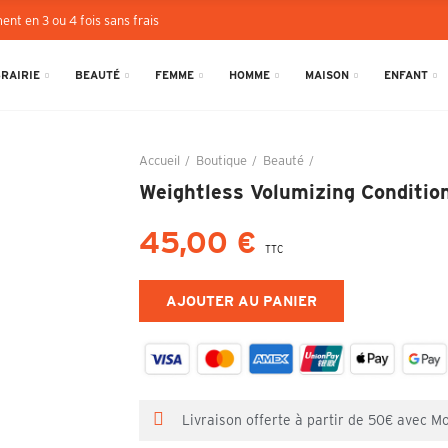
ent en 3 ou 4 fois sans frais
BRAIRIE
BEAUTÉ
FEMME
HOMME
MAISON
ENFANT
Accueil
Boutique
Beauté
Weightless Volumizing 
Weightless Volumizing Conditio
45,00 €
TTC
AJOUTER AU PANIER
Livraison offerte à partir de 50€ avec M