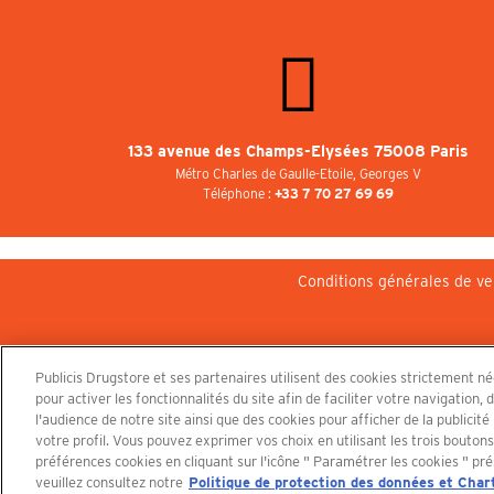
133 avenue des Champs-Elysées 75008 Paris
Métro Charles de Gaulle-Etoile, Georges V
Téléphone :
+33 7 70 27 69 69
Conditions générales de ve
Publicis Drugstore et ses partenaires utilisent des cookies strictement n
pour activer les fonctionnalités du site afin de faciliter votre navigatio
l'audience de notre site ainsi que des cookies pour afficher de la publicit
votre profil. Vous pouvez exprimer vos choix en utilisant les trois bouton
préférences cookies en cliquant sur l'icône " Paramétrer les cookies " pré
veuillez consultez notre
Politique de protection des données et Char