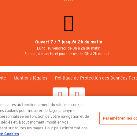
Ouvert 7 / 7 jusqu'à 2h du matin
Lundi au vendredi de 8h à 2h du matin
Samedi, dimanche et jours fériés de 10h à 2h du matin
nte
Mentions légales
Politique de Protection des Données Per
écessaires au fonctionnement du site, des cookies
n, des cookies pour mesurer de façon anonyme
Découvrez le PUBLICISDRUGSTORE
é personnalisée en fonction de votre navigation et de
Paramétrer les c
s dédiés et, à tout moment, modifier vos
sent sur toutes les pages. Pour plus d'informations,
te Cookies