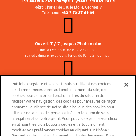
133 avenue des Champs-Elysées 75008 Paris
Métro Charles de Gaulle-Etoile, Georges V
Téléphone :
+33 7 70 27 69 69
Ouvert 7 / 7 jusqu'à 2h du matin
Lundi au vendredi de 8h à 2h du matin
Samedi, dimanche et jours fériés de 10h à 2h du matin
Publicis Drugstore et ses partenaires utilisent des cookies
Rejoignez-nous au Publicisdrugstore !
strictement nécessaires au fonctionnement du site, des
Nous recrutons pour les boutiques, le restaurant et le cinéma. Contactez-nous :
cookies pour activer les fonctionnalités du site afin de
recrutement@publicisdrugstore.com
faciliter votre navigation, des cookies pour mesurer de façon
anonyme l'audience de notre site ainsi que des cookies pour
Conditions générales de vente
Mentions légales
afficher de la publicité personnalisée en fonction de votre
Politique de Protection des Données Personnelles et Charte
navigation et de votre profil. Vous pouvez exprimer vos choix
Cookies
en utilisant les trois boutons dédiés et, à tout moment,
modifier vos préférences cookies en cliquant sur l'icône "
Paramétrer les cookies " présent sur toutes les pages. Pour