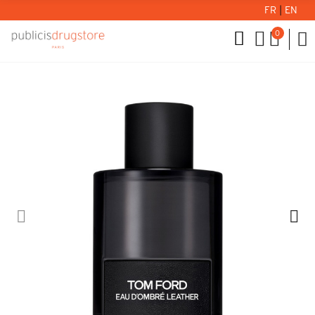
FR
|
EN
0