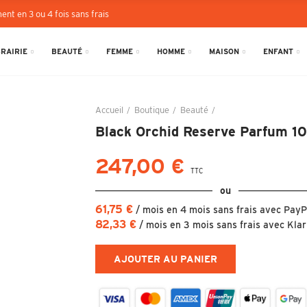
ent en 3 ou 4 fois sans frais
BRAIRIE
BEAUTÉ
FEMME
HOMME
MAISON
ENFANT
Accueil
Boutique
Beauté
Black Orchid Reserve 
Black Orchid Reserve Parfum 1
247,00 €
TTC
ou
61,75 €
/ mois en 4 mois sans frais avec PayP
82,33 €
/ mois en 3 mois sans frais avec Kla
AJOUTER AU PANIER