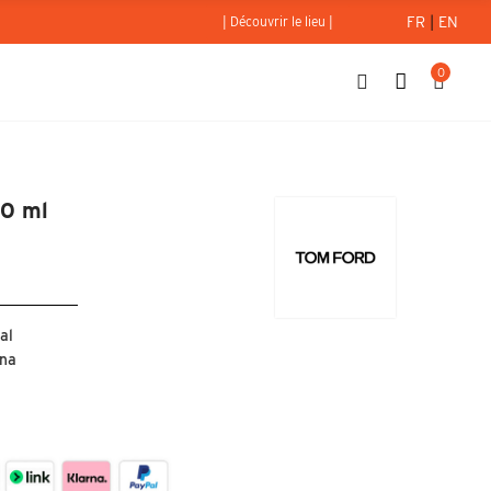
FR
|
EN
| Découvrir le lieu |
0
Parfum 100 ml
00 ml
al
rna