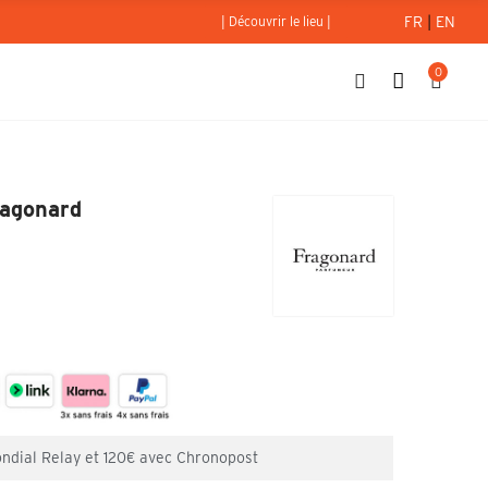
FR
|
EN
| Découvrir le lieu |
0
rasse - Fragonard
ragonard
ondial Relay et 120€ avec Chronopost