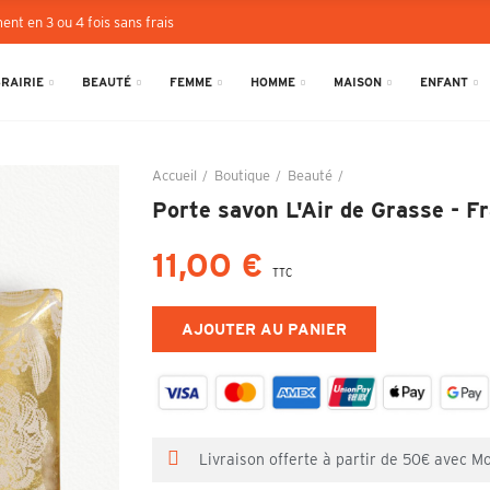
ent en 3 ou 4 fois sans frais
BRAIRIE
BEAUTÉ
FEMME
HOMME
MAISON
ENFANT
Accueil
Boutique
Beauté
Porte savon L'Air de G
Porte savon L'Air de Grasse - F
11,00 €
TTC
AJOUTER AU PANIER
Livraison offerte à partir de 50€ avec M