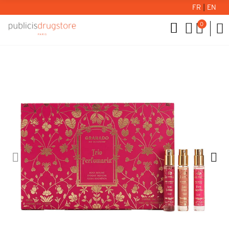
FR
|
EN
0