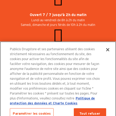
Ouvert 7 / 7 jusqu'à 2h du matin
Lundi au vendredi de 8h à 2h du matin
Samedi, dimanche et jours fériés de 10h à 2h du matin
Publicis Drugstore et ses partenaires utilisent des cookies
Rejoignez-nous au Publicisdrugstore !
strictement nécessaires au fonctionnement du site, des
Nous recrutons pour les boutiques, le restaurant et le cinéma. Contactez-nous :
cookies pour activer les fonctionnalités du site afin de
recrutement@publicisdrugstore.com
faciliter votre navigation, des cookies pour mesurer de façon
anonyme l'audience de notre site ainsi que des cookies pour
Conditions générales de vente
Mentions légales
afficher de la publicité personnalisée en fonction de votre
Politique de Protection des Données Personnelles et Charte
navigation et de votre profil. Vous pouvez exprimer vos choix
Cookies
en utilisant les trois boutons dédiés et, à tout moment,
modifier vos préférences cookies en cliquant sur l'icône "
Paramétrer les cookies " présent sur toutes les pages. Pour
plus d'informations, veuillez consultez notre
Politique de
protection des données et Charte Cookies
Découvrez le PUBLICISDRUGSTORE
Paramétrer les cookies
Tout refuser