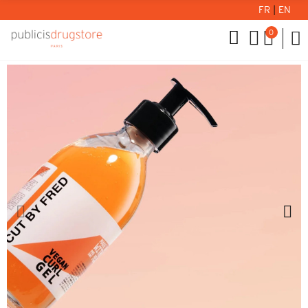
FR
|
EN
0