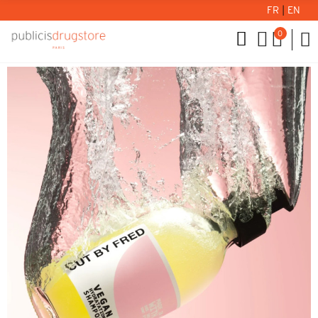
FR
|
EN
0