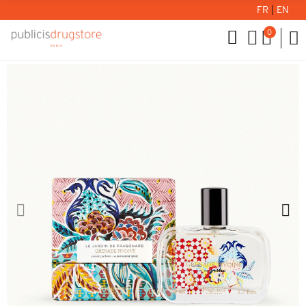
FR
|
EN
0