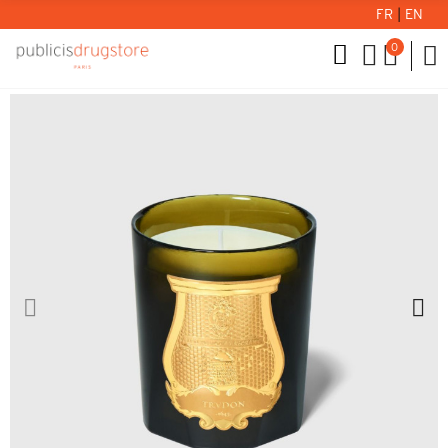
FR
|
EN
0