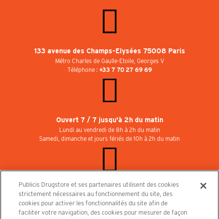
133 avenue des Champs-Elysées 75008 Paris
Métro Charles de Gaulle-Etoile, Georges V
Téléphone :
+33 7 70 27 69 69
Ouvert 7 / 7 jusqu'à 2h du matin
Lundi au vendredi de 8h à 2h du matin
Samedi, dimanche et jours fériés de 10h à 2h du matin
Publicis Drugstore et ses partenaires utilisent des cookies
Rejoignez-nous au Publicisdrugstore !
strictement nécessaires au fonctionnement du site, des
Nous recrutons pour les boutiques, le restaurant et le cinéma. Contactez-nous :
cookies pour activer les fonctionnalités du site afin de
recrutement@publicisdrugstore.com
faciliter votre navigation, des cookies pour mesurer de façon