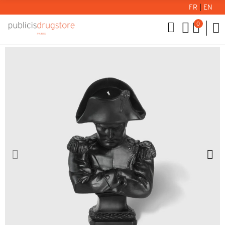
FR
|
EN
0