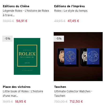
Editions du Chêne
Editions de l'Imprévu
Légende Rolex - L'histoire de Rolex
Rolex : Le style du temps
à trave...
59,90 €
56,91 €
49,95 €
47,45 €
-5%
-5%
Place des victoires
Taschen
Little book of Rolex : L'histoire
Ultimate Collector Watches -
d'une mar...
Taschen
19,95 €
18,95 €
750,00 €
712,50 €