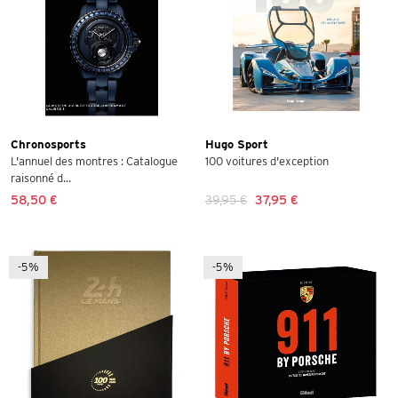
Chronosports
Hugo Sport
L'annuel des montres : Catalogue
100 voitures d'exception
raisonné d...
58,50 €
39,95 €
37,95 €
-5%
-5%