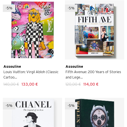
-5%
-5%
Assouline
Assouline
Louis Vuitton: Virgil Abloh (Classic
Fifth Avenue: 200 Years of Stories
Cartoo...
and Lege...
140,00 €
133,00 €
120,00 €
114,00 €
-5%
-5%