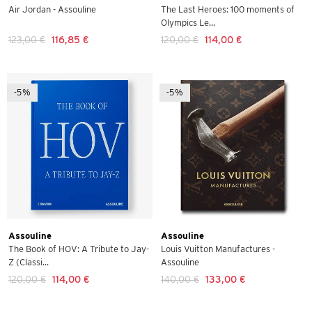
Air Jordan - Assouline
The Last Heroes: 100 moments of
Olympics Le...
123,00 €
116,85 €
120,00 €
114,00 €
-5%
-5%
Assouline
Assouline
The Book of HOV: A Tribute to Jay-
Louis Vuitton Manufactures -
Z (Classi...
Assouline
120,00 €
114,00 €
140,00 €
133,00 €