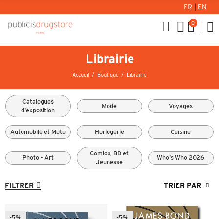
FR
|
EN
0
Librairie
Accueil
Boutique
Librairie
Catalogues
Mode
Voyages
d'exposition
Automobile et Moto
Horlogerie
Cuisine
Comics, BD et
Photo - Art
Who's Who 2026
Jeunesse
FILTRER
TRIER PAR
-5%
-5%