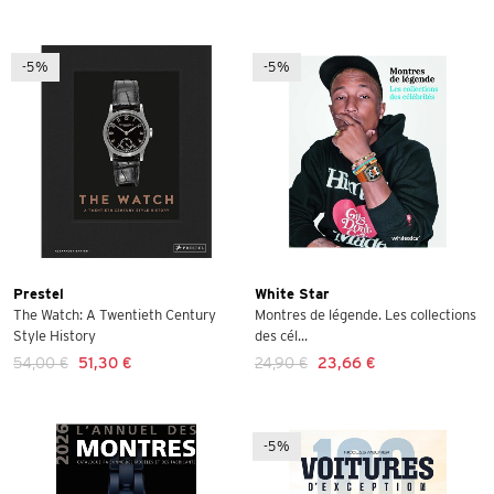
-5%
-5%
Prestel
White Star
The Watch: A Twentieth Century
Montres de légende. Les collections
Style History
des cél...
54,00 €
51,30 €
24,90 €
23,66 €
-5%