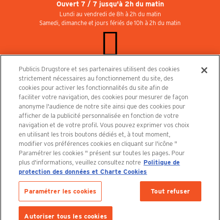
Ouvert 7 / 7 jusqu'à 2h du matin
Lundi au vendredi de 8h à 2h du matin
Samedi, dimanche et jours fériés de 10h à 2h du matin
Publicis Drugstore et ses partenaires utilisent des cookies
Rejoignez-nous au Publicisdrugstore !
strictement nécessaires au fonctionnement du site, des
Nous recrutons pour les boutiques, le restaurant et le cinéma. Contactez-nous :
cookies pour activer les fonctionnalités du site afin de
recrutement@publicisdrugstore.com
faciliter votre navigation, des cookies pour mesurer de façon
anonyme l'audience de notre site ainsi que des cookies pour
Conditions générales de vente
Mentions légales
afficher de la publicité personnalisée en fonction de votre
Politique de Protection des Données Personnelles et Charte
navigation et de votre profil. Vous pouvez exprimer vos choix
Cookies
en utilisant les trois boutons dédiés et, à tout moment,
modifier vos préférences cookies en cliquant sur l'icône "
Paramétrer les cookies " présent sur toutes les pages. Pour
plus d'informations, veuillez consultez notre
Politique de
protection des données et Charte Cookies
Découvrez le PUBLICISDRUGSTORE
Paramétrer les cookies
Tout refuser
Autoriser tous les cookies